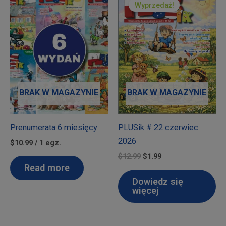
Wyprzedaż!
BRAK W MAGAZYNIE
BRAK W MAGAZYNIE
Prenumerata 6 miesięcy
PLUSik # 22 czerwiec
2026
$10.99 / 1 egz.
Pierwotna
Aktualna
$
12.99
$
1.99
cena
cena
Read more
wynosiła:
wynosi:
Dowiedz się
$12.99.
$1.99.
więcej