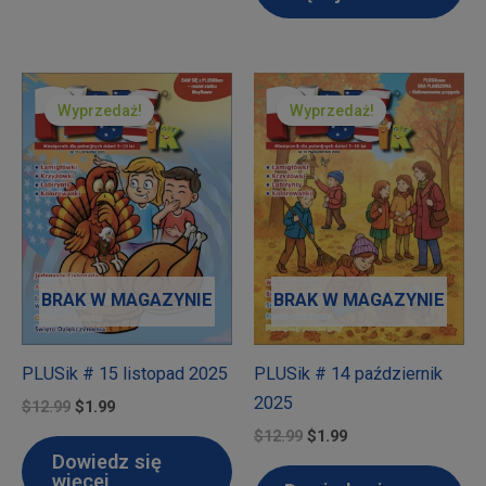
Wyprzedaż!
Wyprzedaż!
BRAK W MAGAZYNIE
BRAK W MAGAZYNIE
PLUSik # 15 listopad 2025
PLUSik # 14 październik
2025
Pierwotna
Aktualna
$
12.99
$
1.99
cena
cena
Pierwotna
Aktualna
$
12.99
$
1.99
wynosiła:
wynosi:
cena
cena
Dowiedz się
$12.99.
$1.99.
wynosiła:
wynosi:
więcej