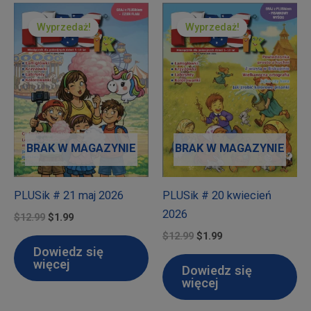
Wyprzedaż!
Wyprzedaż!
BRAK W MAGAZYNIE
BRAK W MAGAZYNIE
PLUSik # 21 maj 2026
PLUSik # 20 kwiecień
2026
Pierwotna
Aktualna
$
12.99
$
1.99
cena
cena
Pierwotna
Aktualna
$
12.99
$
1.99
wynosiła:
wynosi:
cena
cena
Dowiedz się
$12.99.
$1.99.
wynosiła:
wynosi:
więcej
Dowiedz się
$12.99.
$1.99.
więcej