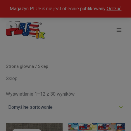
modal-check
Magazyn PLUSik nie jest obecnie publikowany
Odrzuć
Przejdź
do
treści
Strona główna
/ Sklep
Sklep
Wyświetlanie 1–12 z 30 wyników