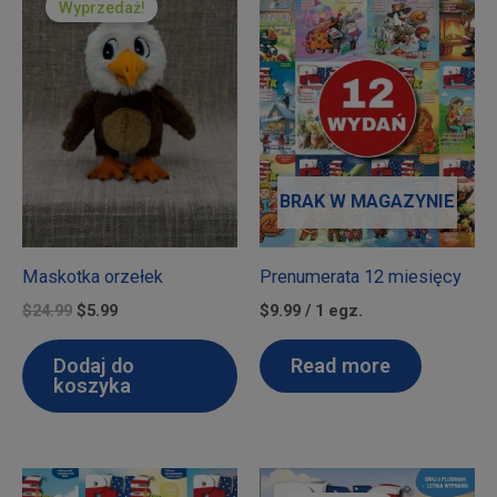
Wyprzedaż!
BRAK W MAGAZYNIE
Maskotka orzełek
Prenumerata 12 miesięcy
Pierwotna
Aktualna
$
24.99
$
5.99
$9.99 / 1 egz.
cena
cena
wynosiła:
wynosi:
Dodaj do
Read more
$24.99.
$5.99.
koszyka