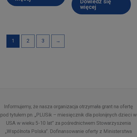
Dowiedz się
$12.99.
$1.99.
więcej
1
2
3
→
Informujemy, że nasza organizacja otrzymała grant na ofertę
pod tytułem pn. „PLUSik – miesięcznik dla polonijnych dzieci w
USA w wieku 5-10 lat” za pośrednictwem Stowarzyszenia
„Wspólnota Polska”. Dofinansowanie oferty z Ministerstwa