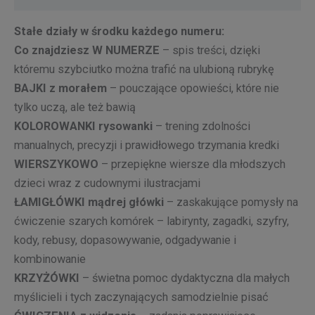
Stałe działy w środku każdego numeru:
Co znajdziesz W NUMERZE
– spis treści, dzięki
któremu szybciutko można trafić na ulubioną rubrykę
BAJKI z morałem
– pouczające opowieści, które nie
tylko uczą, ale też bawią
KOLOROWANKI rysowanki
– trening zdolności
manualnych, precyzji i prawidłowego trzymania kredki
WIERSZYKOWO
– przepiękne wiersze dla młodszych
dzieci wraz z cudownymi ilustracjami
ŁAMIGŁÓWKI mądrej główki
– zaskakujące pomysły na
ćwiczenie szarych komórek – labirynty, zagadki, szyfry,
kody, rebusy, dopasowywanie, odgadywanie i
kombinowanie
KRZYŻÓWKI
– świetna pomoc dydaktyczna dla małych
myślicieli i tych zaczynających samodzielnie pisać