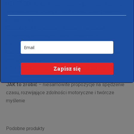
PODRÓŻE w czasie
– opowieści w przystępny sposób
wprowadzające dzieci w świat historii, bitew i ważnych
wydarzeń z przeszłości
ĆWICZENIA z myślenia
– zabawy i ćwiczenia
rozwijające logiczne myślenie i umiejętności
matematyczne
dobrze WIEDZIEĆ
– wszystko co warto wiedzieć na
różne tematy w wesołym i ciekawym opracowaniu
Zapisz się
OPOWIADANIE
– dłuższe opowiadania dla starszych
dzieci, cudownie zilustrowane
JAK to zrobić
– niesamowite propozycje na spędzenie
czasu, rozwijające zdolności motoryczne i twórcze
myślenie
Podobne produkty