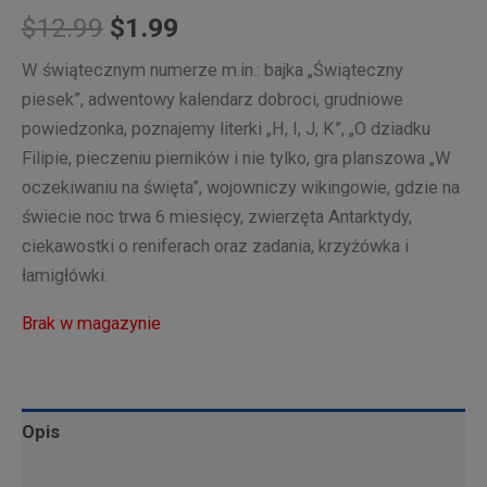
Pierwotna
Aktualna
$
12.99
$
1.99
cena
cena
W świątecznym numerze m.in.: bajka „Świąteczny
piesek”, adwentowy kalendarz dobroci, grudniowe
wynosiła:
wynosi:
powiedzonka, poznajemy literki „H, I, J, K”, „O dziadku
$12.99.
$1.99.
Filipie, pieczeniu pierników i nie tylko, gra planszowa „W
oczekiwaniu na święta”, wojowniczy wikingowie, gdzie na
świecie noc trwa 6 miesięcy, zwierzęta Antarktydy,
ciekawostki o reniferach oraz zadania, krzyżówka i
łamigłówki.
Brak w magazynie
Opis
Informacje dodatkowe