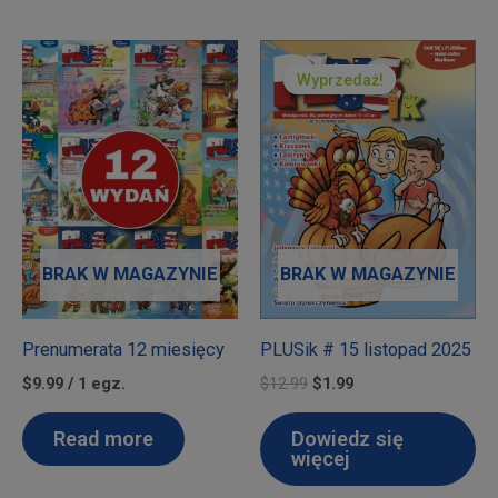
Wyprzedaż!
Wyprzedaż!
BRAK W MAGAZYNIE
BRAK W MAGAZYNIE
Prenumerata 12 miesięcy
PLUSik # 15 listopad 2025
Pierwotna
Aktualna
$9.99 / 1 egz.
$
12.99
$
1.99
cena
cena
wynosiła:
wynosi:
Read more
Dowiedz się
$12.99.
$1.99.
więcej