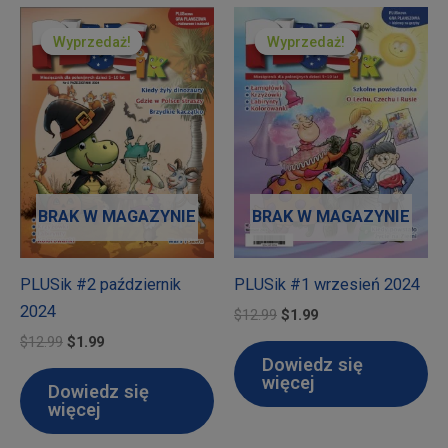
Wyprzedaż!
Wyprzedaż!
Wyprzedaż!
Wyprzedaż!
BRAK W MAGAZYNIE
BRAK W MAGAZYNIE
PLUSik #2 październik
PLUSik #1 wrzesień 2024
2024
Pierwotna
Aktualna
$
12.99
$
1.99
cena
cena
Pierwotna
Aktualna
$
12.99
$
1.99
wynosiła:
wynosi:
cena
cena
Dowiedz się
$12.99.
$1.99.
wynosiła:
wynosi:
więcej
Dowiedz się
$12.99.
$1.99.
więcej