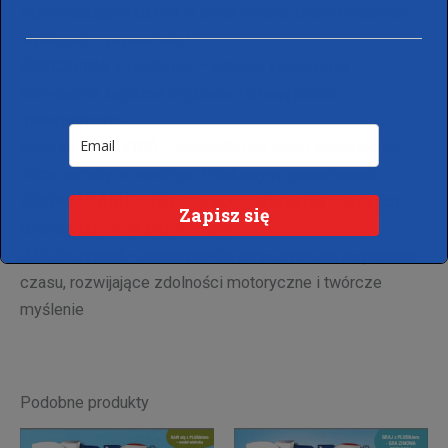
wprowadzające dzieci w świat historii, bitew i ważnych
wydarzeń z przeszłości
ĆWICZENIA z myślenia
– zabawy i ćwiczenia
rozwijające logiczne myślenie i umiejętności
matematyczne
dobrze WIEDZIEĆ
– wszystko co warto wiedzieć na
różne tematy w wesołym i ciekawym opracowaniu
OPOWIADANIE
– dłuższe opowiadania dla starszych
Zapisz się
dzieci, cudownie zilustrowane
JAK to zrobić
– niesamowite propozycje na spędzenie
czasu, rozwijające zdolności motoryczne i twórcze
myślenie
Podobne produkty