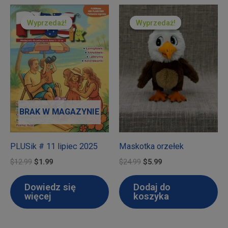
Wyprzedaż!
Wyprzedaż!
Wyprzedaż!
Wyprzedaż!
BRAK W MAGAZYNIE
PLUSik # 11 lipiec 2025
Maskotka orzełek
Pierwotna
Aktualna
Pierwotna
Aktualna
$
12.99
$
1.99
$
24.99
$
5.99
cena
cena
cena
cena
wynosiła:
wynosi:
wynosiła:
wynosi:
Dowiedz się
Dodaj do
$12.99.
$1.99.
$24.99.
$5.99.
więcej
koszyka