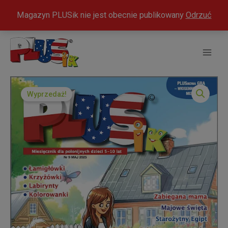
modal-check
Magazyn PLUSik nie jest obecnie publikowany
Odrzuć
Przejdź
do
treści
Wyprzedaż!