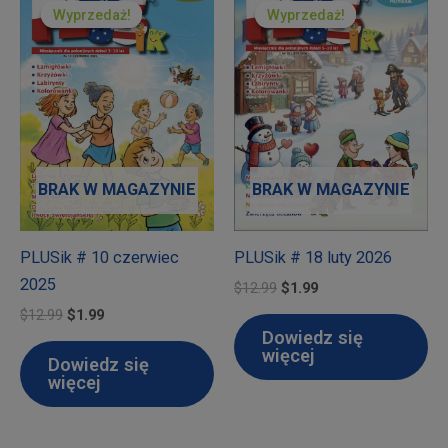
Wyprzedaż!
Wyprzedaż!
Wyprzedaż!
Wyprzedaż!
BRAK W MAGAZYNIE
BRAK W MAGAZYNIE
PLUSik # 10 czerwiec
PLUSik # 18 luty 2026
2025
Pierwotna
Aktualna
$
12.99
$
1.99
cena
cena
Pierwotna
Aktualna
$
12.99
$
1.99
wynosiła:
wynosi:
cena
cena
Dowiedz się
$12.99.
$1.99.
wynosiła:
wynosi:
więcej
Dowiedz się
$12.99.
$1.99.
więcej