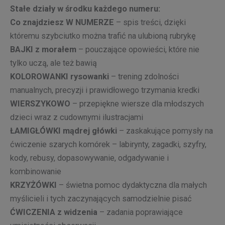
Stałe działy w środku każdego numeru:
Co znajdziesz W NUMERZE
– spis treści, dzięki
któremu szybciutko można trafić na ulubioną rubrykę
BAJKI z morałem
– pouczające opowieści, które nie
tylko uczą, ale też bawią
KOLOROWANKI rysowanki
– trening zdolności
manualnych, precyzji i prawidłowego trzymania kredki
WIERSZYKOWO
– przepiękne wiersze dla młodszych
dzieci wraz z cudownymi ilustracjami
ŁAMIGŁÓWKI mądrej główki
– zaskakujące pomysły na
ćwiczenie szarych komórek – labirynty, zagadki, szyfry,
kody, rebusy, dopasowywanie, odgadywanie i
kombinowanie
KRZYŻÓWKI
– świetna pomoc dydaktyczna dla małych
myślicieli i tych zaczynających samodzielnie pisać
ĆWICZENIA z widzenia
– zadania poprawiające