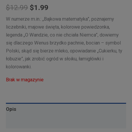
Pierwotna
Aktualna
$
12.99
$
1.99
cena
cena
W numerze m.in.: „Bajkowa matematyka”, poznajemy
liczebniki, majowe święta, kolorowe powiedzonka,
wynosiła:
wynosi:
legenda „O Wandzie, co nie chciała Niemca”, dowiemy
$12.99.
$1.99.
się dlaczego Wenus brzydko pachnie, bocian – symbol
Polski, skąd się bierze mleko, opowiadanie „Cukierku, ty
łobuzie”, jak zrobić ogród w słoiku, łamigłówki i
kolorowanki.
Brak w magazynie
Opis
Informacje dodatkowe