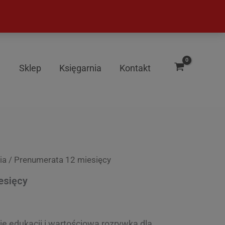
Sklep
Księgarnia
Kontakt
ia
/ Prenumerata 12 miesięcy
esięcy
e edukacji i wartościowa rozrywka dla