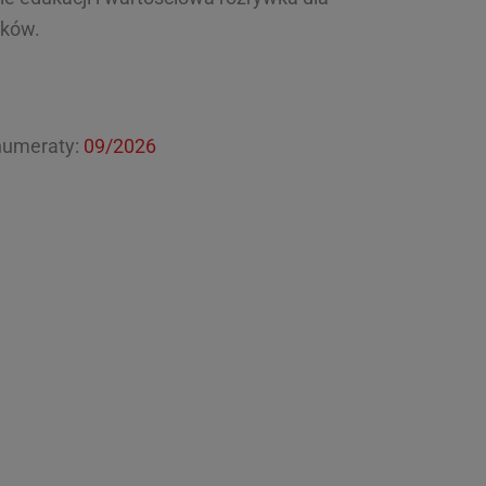
ików.
numeraty:
09/2026