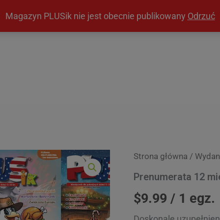
modal-check
Magazyn PLUSik nie jest obecnie publikowany
Odrzuć
Strona główna
/
Wydan
Prenumerata 12 mi
$9.99 / 1 egz.
Doskonale uzupełnieni