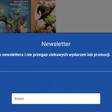
Newsletter
o newslettera i nie przegap ciekawych wydarzeń lub promocji.
zedaż!
zedaż!
Wyprzedaż!
Wyprzedaż!