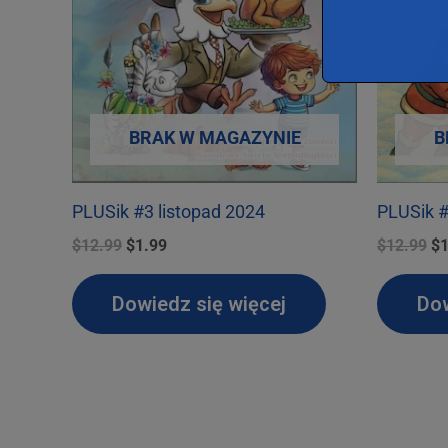
BRAK W MAGAZYNIE
B
PLUSik #3 listopad 2024
PLUSik #
Pierwotna
Aktualna
Pi
$
12.99
$
1.99
$
12.99
$
1
cena
cena
ce
wynosiła:
wynosi:
wy
Dowiedz się więcej
Dow
$12.99.
$1.99.
$1