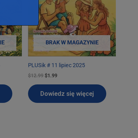
IE
BRAK W MAGAZYNIE
6
PLUSik # 11 lipiec 2025
Pierwotna
Aktualna
$
12.99
$
1.99
cena
cena
wynosiła:
wynosi:
Dowiedz się więcej
$12.99.
$1.99.