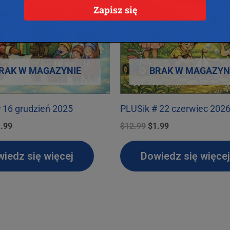
Zapisz się
RAK W MAGAZYNIE
BRAK W MAGAZYN
 16 grudzień 2025
PLUSik # 22 czerwiec 202
erwotna
Aktualna
Pierwotna
Aktualna
.99
$
12.99
$
1.99
na
cena
cena
cena
nosiła:
wynosi:
wynosiła:
wynosi:
iedz się więcej
Dowiedz się więcej
2.99.
$1.99.
$12.99.
$1.99.