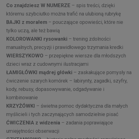
Co znajdziesz W NUMERZE
– spis treści, dzięki
któremu szybciutko można trafić na ulubioną rubrykę
BAJKI z morałem
– pouczające opowieści, które nie
tylko uczą, ale też bawią
KOLOROWANKI rysowanki
– trening zdolności
manualnych, precyzji i prawidłowego trzymania kredki
WIERSZYKOWO
– przepiękne wiersze dla młodszych
dzieci wraz z cudownymi ilustracjami
ŁAMIGŁÓWKI mądrej główki
– zaskakujące pomysły na
ćwiczenie szarych komórek – labirynty, zagadki, szyfry,
kody, rebusy, dopasowywanie, odgadywanie i
kombinowanie
KRZYŻÓWKI
– świetna pomoc dydaktyczna dla małych
myślicieli i tych zaczynających samodzielnie pisać
ĆWICZENIA z widzenia
– zadania poprawiające
umiejętności obserwacji