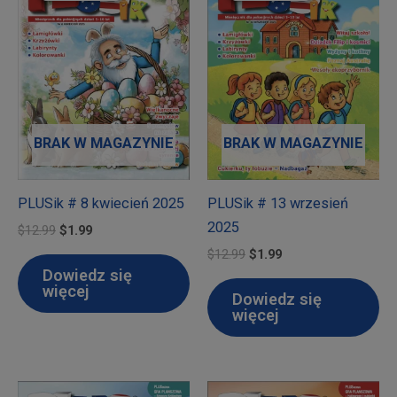
BRAK W MAGAZYNIE
BRAK W MAGAZYNIE
PLUSik # 8 kwiecień 2025
PLUSik # 13 wrzesień
2025
Pierwotna
Aktualna
$
12.99
$
1.99
cena
cena
Pierwotna
Aktualna
$
12.99
$
1.99
wynosiła:
wynosi:
cena
cena
Dowiedz się
$12.99.
$1.99.
wynosiła:
wynosi:
więcej
Dowiedz się
$12.99.
$1.99.
więcej