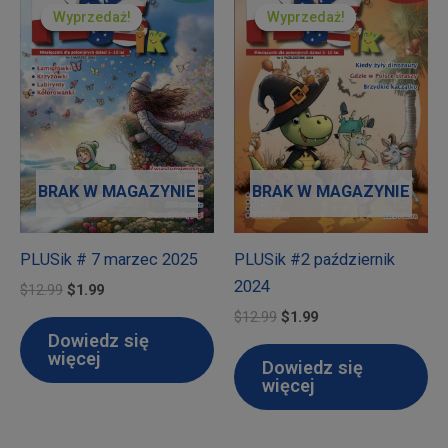
Wyprzedaż!
Wyprzedaż!
Wyprzedaż!
Wyprzedaż!
BRAK W MAGAZYNIE
BRAK W MAGAZYNIE
PLUSik # 7 marzec 2025
PLUSik #2 październik
2024
Pierwotna
Aktualna
$
12.99
$
1.99
cena
cena
Pierwotna
Aktualna
$
12.99
$
1.99
wynosiła:
wynosi:
cena
cena
Dowiedz się
$12.99.
$1.99.
wynosiła:
wynosi:
więcej
Dowiedz się
$12.99.
$1.99.
więcej