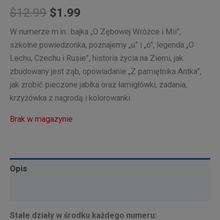
Pierwotna
Aktualna
$
12.99
$
1.99
cena
cena
W numerze m.in.: bajka „O Zębowej Wróżce i Mii”,
szkolne powiedzonka, poznajemy „u” i „ó”, legenda „O
wynosiła:
wynosi:
Lechu, Czechu i Rusie”, historia życia na Ziemi, jak
$12.99.
$1.99.
zbudowany jest ząb, opowiadanie „Z pamiętnika Antka”,
jak zrobić pieczone jabłka oraz łamigłówki, zadania,
krzyżówka z nagrodą i kolorowanki.
Brak w magazynie
Opis
Informacje dodatkowe
Stałe działy w środku każdego numeru: