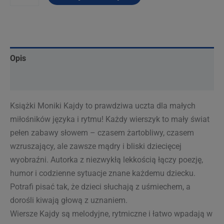
"RyMy"
Monika
Kajda
Opis
Informacje dodatkowe
Książki Moniki Kajdy to prawdziwa uczta dla małych
miłośników języka i rytmu! Każdy wierszyk to mały świat
pełen zabawy słowem – czasem żartobliwy, czasem
wzruszający, ale zawsze mądry i bliski dziecięcej
wyobraźni. Autorka z niezwykłą lekkością łączy poezję,
humor i codzienne sytuacje znane każdemu dziecku.
Potrafi pisać tak, że dzieci słuchają z uśmiechem, a
dorośli kiwają głową z uznaniem.
Wiersze Kajdy są melodyjne, rytmiczne i łatwo wpadają w