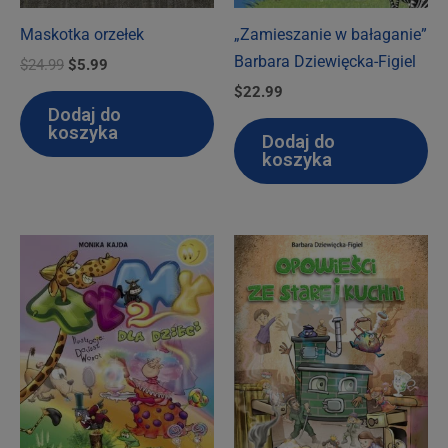
Maskotka orzełek
„Zamieszanie w bałaganie”
Barbara Dziewięcka-Figiel
Pierwotna
Aktualna
$
24.99
$
5.99
cena
cena
$
22.99
wynosiła:
wynosi:
Dodaj do
$24.99.
$5.99.
koszyka
Dodaj do
koszyka